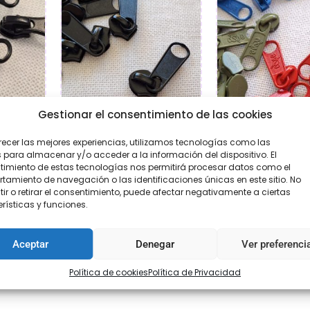
Gestionar el consentimiento de las cookies
llera
Cursor cremallera
Cursor crema
recer las mejores experiencias, utilizamos tecnologías como las
a
€
1,95
€
1,20
 para almacenar y/o acceder a la información del dispositivo. El
imiento de estas tecnologías nos permitirá procesar datos como el
70
amiento de navegación o las identificaciones únicas en este sitio. No
ir o retirar el consentimiento, puede afectar negativamente a ciertas
Añadir al carrito
Seleccion
rísticas y funciones.
ar
opcione
Aceptar
Denegar
Ver preferenci
Política de cookies
Política de Privacidad