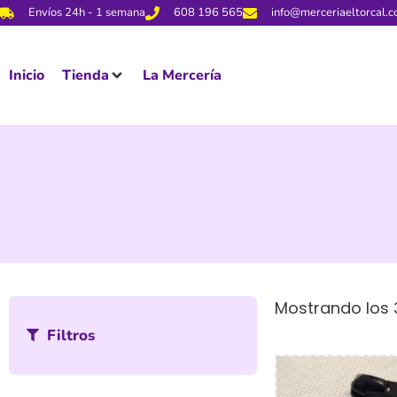
Envíos 24h - 1 semana
608 196 565
info@merceriaeltorcal.
Inicio
Tienda
La Mercería
Mostrando los 
Filtros