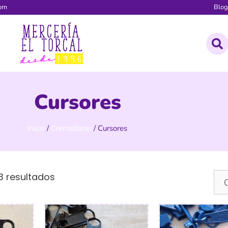
com
Blo
Cursores
Inicio
/
Cremalleras
/ Cursores
3 resultados