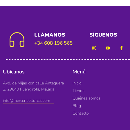
LLÁMANOS
SÍGUENOS
+34 608 196 565
Ubícanos
Menú
Avd. de Mijas con calle Antequera
Inicio
2. 29640 Fuengirola, Málaga
Tienda
Quiénes somos
info@merceriaeltorcal.com
Blog
Contacto