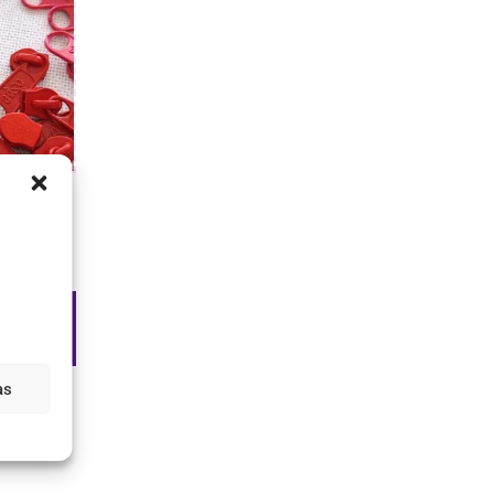
llera
ar
s
as