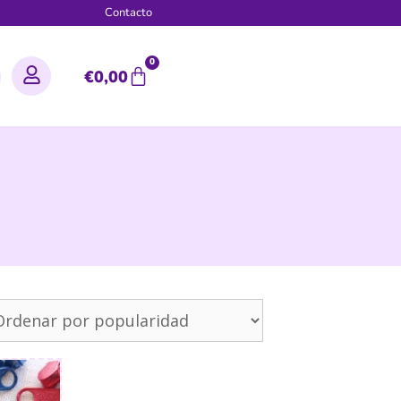
g
Contacto
0
€
0,00