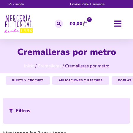
Mi cuenta
Envíos 24h-1 semana
0
€
0,00
Cremalleras por metro
Inicio
/
Cremalleras
/ Cremalleras por metro
PUNTO Y CROCHET
APLICACIONES Y PARCHES
BORLAS
Filtros