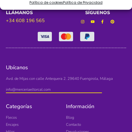
Política de cookies
Política de Privacidad
LLÁMANOS
SÍGUENOS
+34 608 196 565
Ubícanos
Avd. de Mijas con calle Antequera 2. 29640 Fuengirola, Málaga
info@merceriaeltorcal.com
Categorías
Información
Flecos
Blog
Encajes
Contacto
Hilos
Devoluciones