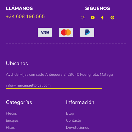
LLÁMANOS
SÍGUENOS
+34 608 196 565
Ubícanos
Avd. de Mijas con calle Antequera 2. 29640 Fuengirola, Málaga
info@merceriaeltorcal.com
Categorías
Información
Flecos
Blog
Encajes
Contacto
Hilos
Devoluciones