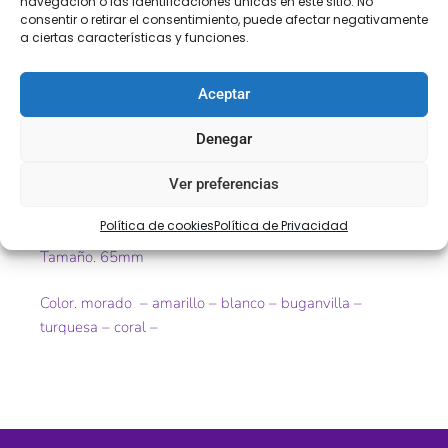
navegación o las identificaciones únicas en este sitio. No
consentir o retirar el consentimiento, puede afectar negativamente
a ciertas características y funciones.
Descripción
Información adicional
Aceptar
Descripción
Denegar
Entredós de bolillo PASACINTA
Ver preferencias
Ref. 743750
Política de cookies
Política de Privacidad
Tamaño. 65mm
Color. morado – amarillo – blanco – buganvilla –
turquesa – coral –