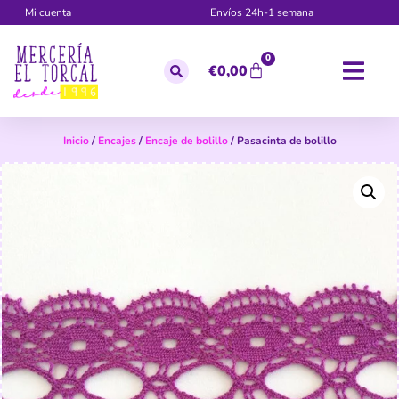
Mi cuenta
Envíos 24h-1 semana
0
€
0,00
Inicio
/
Encajes
/
Encaje de bolillo
/ Pasacinta de bolillo