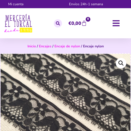
Mi cuenta
Envíos 24h-1 semana
0
€
0,00
Inicio
/
Encajes
/
Encaje de nylon
/ Encaje nylon