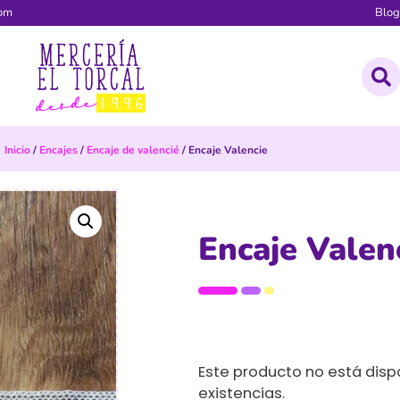
com
Blo
Inicio
/
Encajes
/
Encaje de valencié
/ Encaje Valencie
Encaje Valen
Este producto no está dis
existencias.