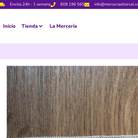
Envíos 24h - 1 semana
608 196 565
info@merceriaeltorcal.
Inicio
Tienda
La Mercería