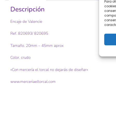
Para of
cookies
Descripción
consent
comport
consent
Encaje de Valencie
caracte
Ref. 820693/ 820695
Tamaño. 20mm – 45mm aprox
Color. crudo
«Con mercería el torcal no dejarás de diseñar»
www.merceriaeltorcal.com