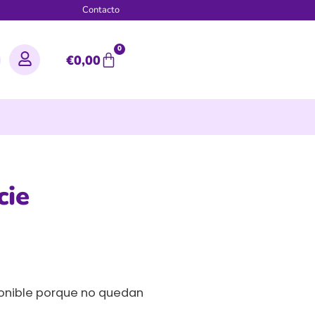
g
Contacto
0
€
0,00
cie
ponible porque no quedan