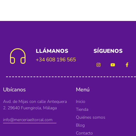
LLÁMANOS
SÍGUENOS
+34 608 196 565
Ubícanos
Menú
Avd. de Mijas con calle Antequera
Inicio
2. 29640 Fuengirola, Málaga
Tienda
Quiénes somos
info@merceriaeltorcal.com
Blog
Contacto