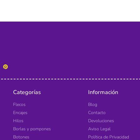
Categorías
Información
Flecos
Blog
Encajes
Contacto
Hilos
Devoluciones
Borlas y pompones
Aviso Legal
Botones
Política de Privacidad