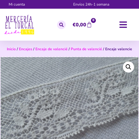
Mi cuenta
Envíos 24h-1 semana
0
€
0,00
Inicio
/
Encajes
/
Encaje de valencié
/
Punta de valencié
/ Encaje valencie