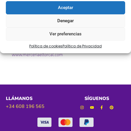
Ref. 813217
Aceptar
Tamaño. 20 mm aprox
Denegar
Color. blanco
Ver preferencias
«Con mercería el torcal no dejarás de diseñar»
Política de cookies
Política de Privacidad
www.merceriaeltorcal.com
LLÁMANOS
SÍGUENOS
+34 608 196 565