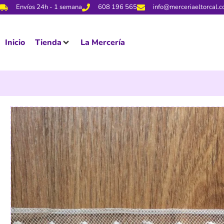
Envíos 24h - 1 semana
608 196 565
info@merceriaeltorcal.
Inicio
Tienda
La Mercería