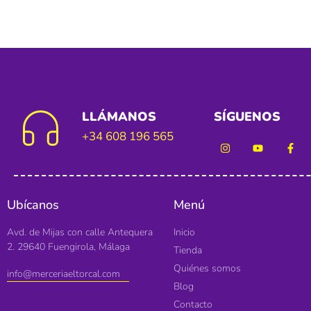
LLÁMANOS
SÍGUENOS
+34 608 196 565
Ubícanos
Menú
Avd. de Mijas con calle Antequera
Inicio
2. 29640 Fuengirola, Málaga
Tienda
Quiénes somos
info@merceriaeltorcal.com
Blog
Contacto