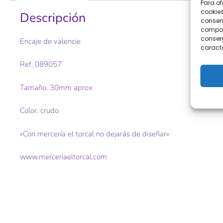
Para of
cookies
Descripción
consent
comport
consent
Encaje de valencie
caracte
Ref. 089057
Tamaño. 30mm aprox
Color. crudo
«Con mercería el torcal no dejarás de diseñar»
www.merceriaeltorcal.com