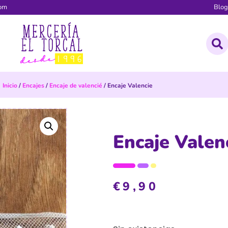
com
Blo
Inicio
/
Encajes
/
Encaje de valencié
/ Encaje Valencie
Encaje Valen
€
9,90