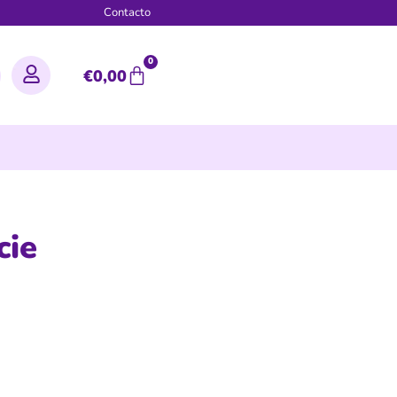
g
Contacto
0
€
0,00
cie