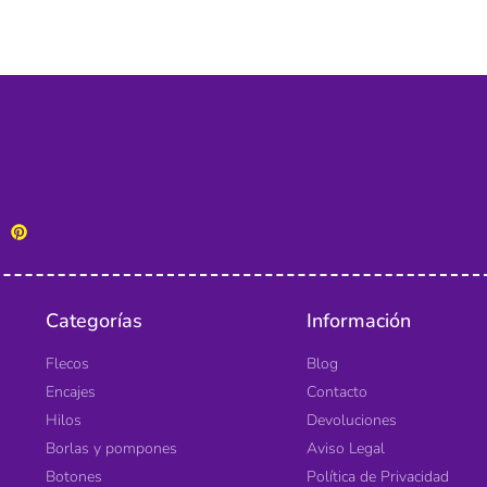
Categorías
Información
Flecos
Blog
Encajes
Contacto
Hilos
Devoluciones
Borlas y pompones
Aviso Legal
Botones
Política de Privacidad