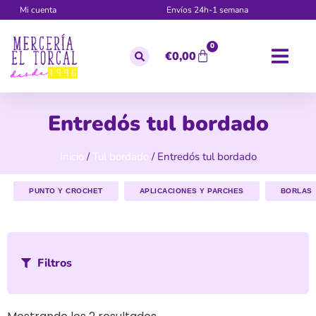
Mi cuenta
Envíos 24h-1 semana
0
€
0,00
Entredós tul bordado
Inicio
/
Tul bordado
/ Entredós tul bordado
PUNTO Y CROCHET
APLICACIONES Y PARCHES
BORLAS
Filtros