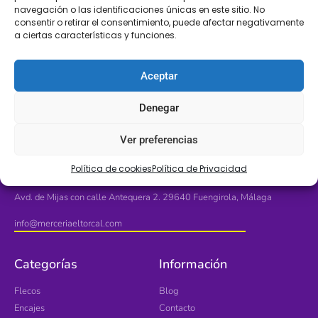
navegación o las identificaciones únicas en este sitio. No
consentir o retirar el consentimiento, puede afectar negativamente
a ciertas características y funciones.
LLÁMANOS
SÍGUENOS
+34 608 196 565
Aceptar
Denegar
Ver preferencias
Ubícanos
Política de cookies
Política de Privacidad
Avd. de Mijas con calle Antequera 2. 29640 Fuengirola, Málaga
info@merceriaeltorcal.com
Categorías
Información
Flecos
Blog
Encajes
Contacto