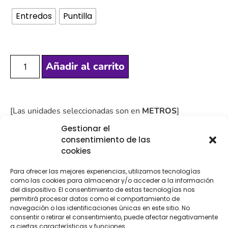
Entredos
Puntilla
Añadir al carrito
[Las unidades seleccionadas son en
METROS
]
Gestionar el
consentimiento de las
cookies
Para ofrecer las mejores experiencias, utilizamos tecnologías
COMPRA
ENVÍO 24-48H
TIENDA FÍSICA
como las cookies para almacenar y/o acceder a la información
SEGURA
del dispositivo. El consentimiento de estas tecnologías nos
permitirá procesar datos como el comportamiento de
navegación o las identificaciones únicas en este sitio. No
consentir o retirar el consentimiento, puede afectar negativamente
a ciertas características y funciones.