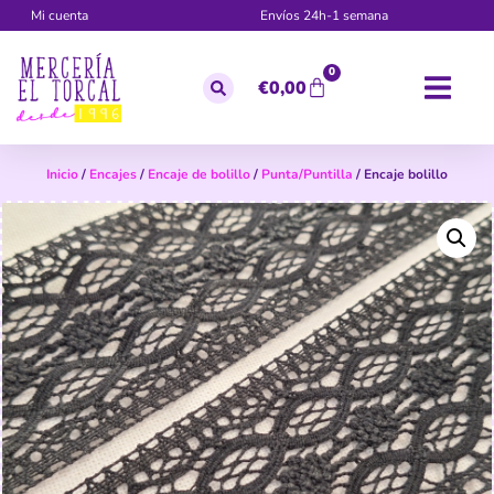
Mi cuenta
Envíos 24h-1 semana
0
€
0,00
Inicio
/
Encajes
/
Encaje de bolillo
/
Punta/Puntilla
/ Encaje bolillo