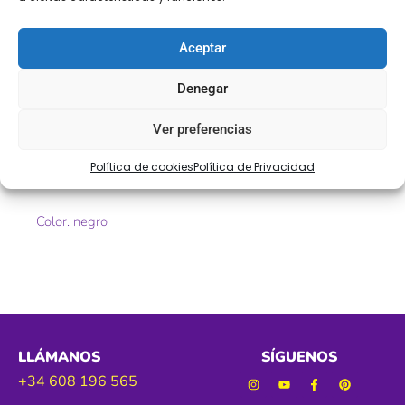
Descripción
Información adicional
Descripción
Aceptar
Denegar
Encaje punta yentredós de bolillo ,
Ver preferencias
Ref. 9480-9481
Política de cookies
Política de Privacidad
Tamaño. 60mm
Color. negro
LLÁMANOS
SÍGUENOS
+34 608 196 565