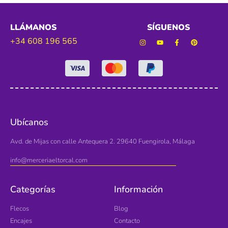
LLÁMANOS
SÍGUENOS
+34 608 196 565
Ubícanos
Avd. de Mijas con calle Antequera 2. 29640 Fuengirola, Málaga
info@merceriaeltorcal.com
Categorías
Información
Flecos
Blog
Encajes
Contacto