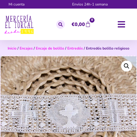
Mi cuenta
Envíos 24h-1 semana
0
€
0,00
Inicio
/
Encajes
/
Encaje de bolillo
/
Entredós
/ Entredós bolillo religioso