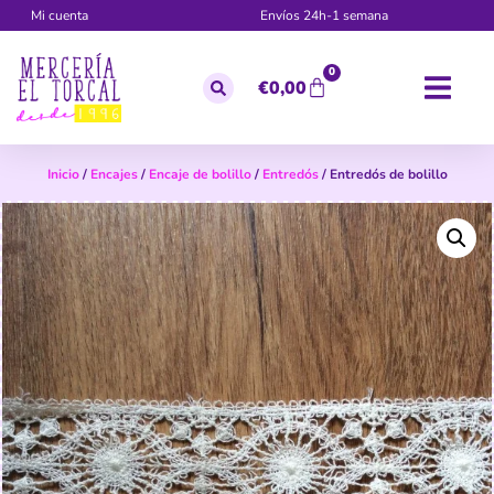
Mi cuenta
Envíos 24h-1 semana
0
€
0,00
Inicio
/
Encajes
/
Encaje de bolillo
/
Entredós
/ Entredós de bolillo