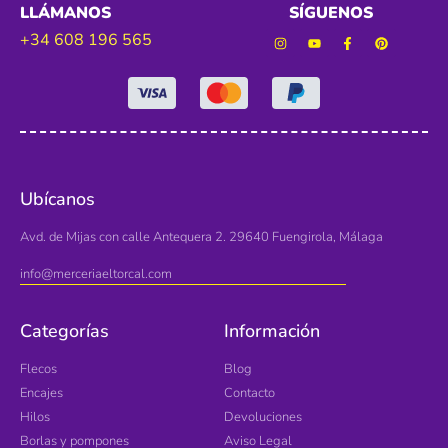
LLÁMANOS
SÍGUENOS
+34 608 196 565
Ubícanos
Avd. de Mijas con calle Antequera 2. 29640 Fuengirola, Málaga
info@merceriaeltorcal.com
Categorías
Información
Flecos
Blog
Encajes
Contacto
Hilos
Devoluciones
Borlas y pompones
Aviso Legal