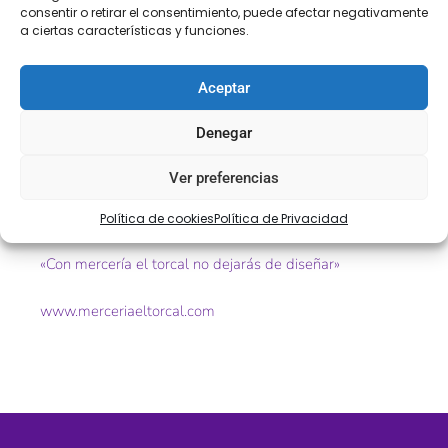
consentir o retirar el consentimiento, puede afectar negativamente
Encaje de bolillo fino
a ciertas características y funciones.
Algodón 100%
Aceptar
Ref. 31813
Denegar
Tamaño. 40mm aprox
Ver preferencias
Color. crudo
Política de cookies
Política de Privacidad
«Con mercería el torcal no dejarás de diseñar»
www.merceriaeltorcal.com