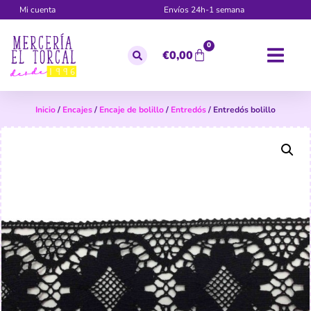
Mi cuenta
Envíos 24h-1 semana
0
€
0,00
Inicio
/
Encajes
/
Encaje de bolillo
/
Entredós
/ Entredós bolillo