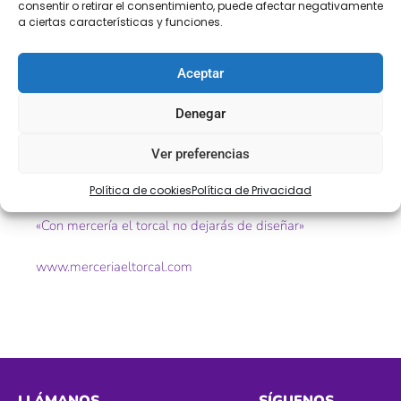
consentir o retirar el consentimiento, puede afectar negativamente
Descripción
a ciertas características y funciones.
Bolillos no mercerizados entredós
Aceptar
Ref. 56632
Denegar
Tamaño. 7cm aprox
Ver preferencias
Color. negro
Política de cookies
Política de Privacidad
«Con mercería el torcal no dejarás de diseñar»
www.merceriaeltorcal.com