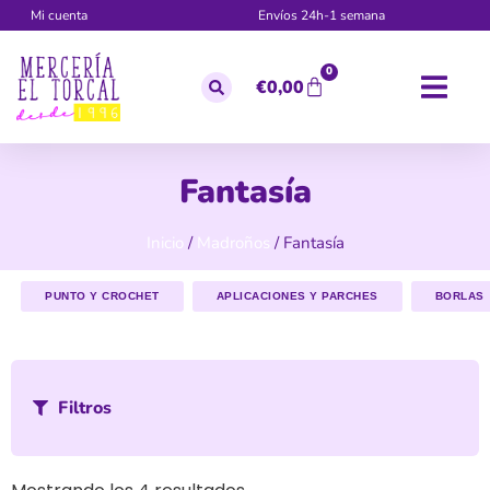
Mi cuenta
Envíos 24h-1 semana
0
€
0,00
Fantasía
Inicio
/
Madroños
/ Fantasía
PUNTO Y CROCHET
APLICACIONES Y PARCHES
BORLAS
Filtros