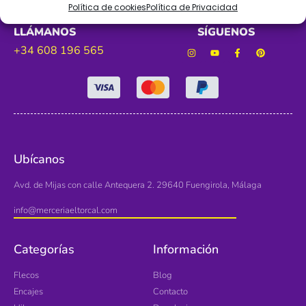
Política de cookies
Política de Privacidad
LLÁMANOS
SÍGUENOS
+34 608 196 565
Ubícanos
Avd. de Mijas con calle Antequera 2. 29640 Fuengirola, Málaga
info@merceriaeltorcal.com
Categorías
Información
Flecos
Blog
Encajes
Contacto