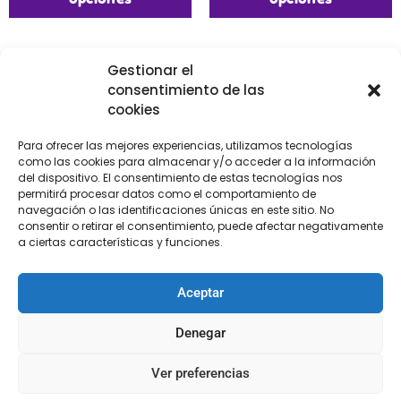
Gestionar el
consentimiento de las
cookies
Para ofrecer las mejores experiencias, utilizamos tecnologías
como las cookies para almacenar y/o acceder a la información
del dispositivo. El consentimiento de estas tecnologías nos
permitirá procesar datos como el comportamiento de
navegación o las identificaciones únicas en este sitio. No
consentir o retirar el consentimiento, puede afectar negativamente
a ciertas características y funciones.
Madroños de fantasía
Madroños fantasía
Aceptar
€
9,95
€
12,60
Denegar
Seleccionar
Añadir al carrito
opciones
Ver preferencias