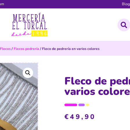
com
Blo
Flecos
/
Flecos pedrería
/ Fleco de pedrería en varios colores
Fleco de ped
varios color
€
49,90