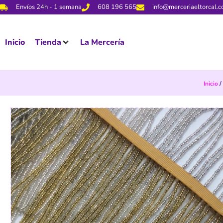
Envíos 24h - 1 semana
608 196 565
info@merceriaeltorcal.
Inicio
Tienda
La Mercería
Inicio
/