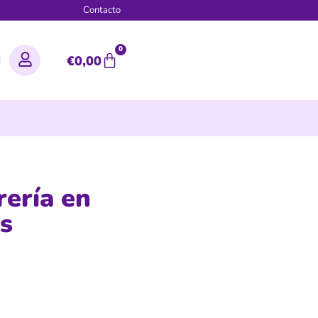
g
Contacto
0
€
0,00
rería en
es