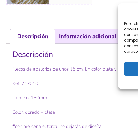
Para of
cookies
consent
Descripción
Información adicional
comport
consent
caracte
Descripción
Flecos de abalorios de unos 15 cm. En color plata y oro (dora
Ref. 717010
Tamaño. 150mm
Color. dorado – plata
#con merceria el torcal no dejarás de diseñar