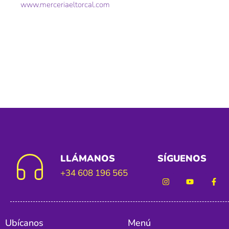
www.merceriaeltorcal.com
LLÁMANOS
SÍGUENOS
+34 608 196 565
Ubícanos
Menú