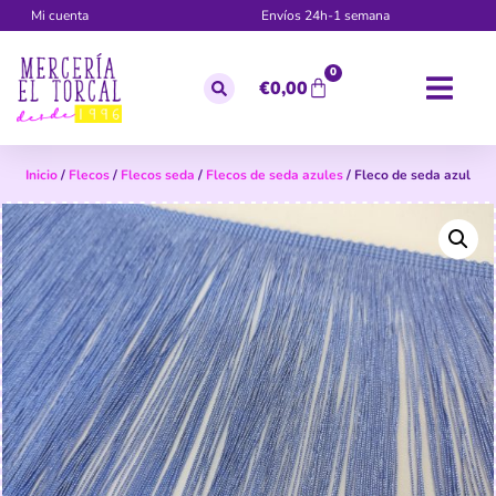
Mi cuenta
Envíos 24h-1 semana
0
€
0,00
Inicio
/
Flecos
/
Flecos seda
/
Flecos de seda azules
/ Fleco de seda azul