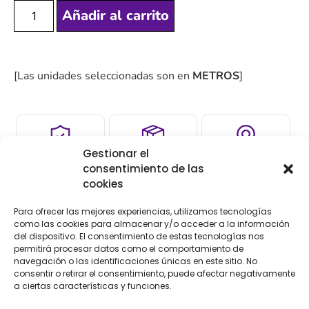
Añadir al carrito
[Las unidades seleccionadas son en
METROS
]
Gestionar el
COMPRA
ENVÍO 24-48H
TIENDA FÍSICA
consentimiento de las
SEGURA
cookies
Para ofrecer las mejores experiencias, utilizamos tecnologías
como las cookies para almacenar y/o acceder a la información
Descripción
Información adicional
del dispositivo. El consentimiento de estas tecnologías nos
permitirá procesar datos como el comportamiento de
navegación o las identificaciones únicas en este sitio. No
Descripción
consentir o retirar el consentimiento, puede afectar negativamente
a ciertas características y funciones.
Flecos de color azul de seda de diferentes medidas