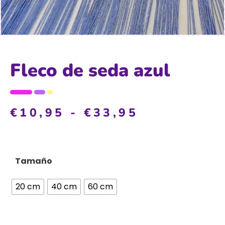
Fleco de seda azul
€
10,95
-
€
33,95
Tamaño
20 cm
40 cm
60 cm