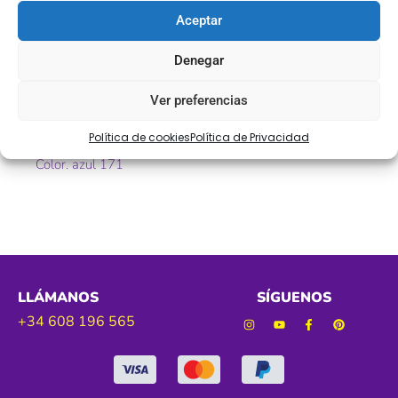
ideal para decorar toda clase de prendas: vestidos de
Aceptar
gitana, vestidos de salsa y todo tipo de espectáculos…
Denegar
Ref. 15610
Ver preferencias
Tamaño. 20 – 40 – 60cm
Política de cookies
Política de Privacidad
Color. azul 171
LLÁMANOS
SÍGUENOS
+34 608 196 565