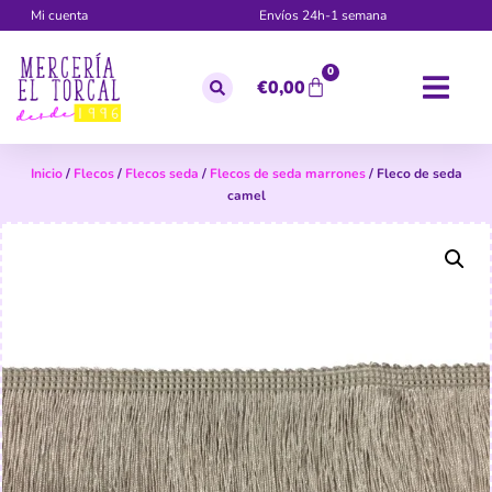
Mi cuenta
Envíos 24h-1 semana
0
€
0,00
Inicio
/
Flecos
/
Flecos seda
/
Flecos de seda marrones
/ Fleco de seda
camel