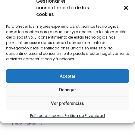
Gestionar el
Descripción
Información adicional
consentimiento de las
cookies
Descripción
Para ofrecer las mejores experiencias, utilizamos tecnologías
como las cookies para almacenar y/o acceder a la información
del dispositivo. El consentimiento de estas tecnologías nos
Flecos de color camel de seda de diferentes medidas
permitirá procesar datos como el comportamiento de
ideal para decorar toda clase de prendas: vestidos de
navegación o las identificaciones únicas en este sitio. No
gitana, vestidos de salsa y todo tipo de espectáculos…
consentir o retirar el consentimiento, puede afectar negativamente
a ciertas características y funciones.
Hay varias medidas de flecos, cada medida tiene un
precio. Puedes elegir la medida en «seleccionar
Aceptar
tamaño».
Denegar
Ref. 15610
Ver preferencias
Tamaño. 20 – 40 – 60cm
Política de cookies
Política de Privacidad
Color. camel 17