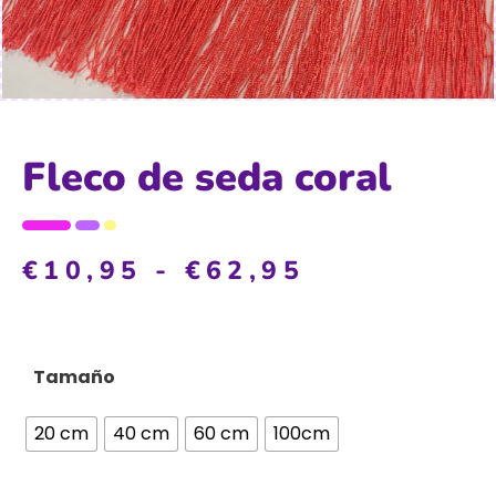
Fleco de seda coral
€
10,95
-
€
62,95
Tamaño
20 cm
40 cm
60 cm
100cm