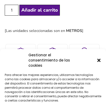
Añadir al carrito
[Las unidades seleccionadas son en
METROS
]
Gestionar el
COMPRA
ENVÍO 24-48H
TIENDA FÍSICA
consentimiento de las
cookies
SEGURA
Para ofrecer las mejores experiencias, utilizamos tecnologías
como las cookies para almacenar y/o acceder a la información
del dispositivo. El consentimiento de estas tecnologías nos
Descripción
Información adicional
permitirá procesar datos como el comportamiento de
navegación o las identificaciones únicas en este sitio. No
consentir o retirar el consentimiento, puede afectar negativamente
Descripción
a ciertas características y funciones.