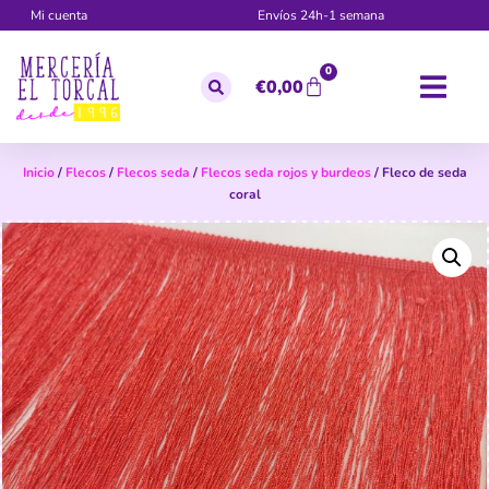
Mi cuenta
Envíos 24h-1 semana
0
€
0,00
Inicio
/
Flecos
/
Flecos seda
/
Flecos seda rojos y burdeos
/ Fleco de seda
coral