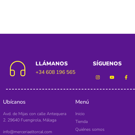
LLÁMANOS
SÍGUENOS
+34 608 196 565
Ubícanos
Menú
Avd. de Mijas con calle Antequera
Inicio
2. 29640 Fuengirola, Málaga
Tienda
Quiénes somos
info@merceriaeltorcal.com