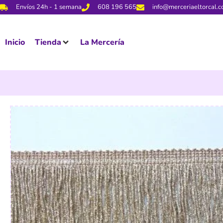
Envíos 24h - 1 semana
608 196 565
info@merceriaeltorcal.
Inicio
Tienda
La Mercería