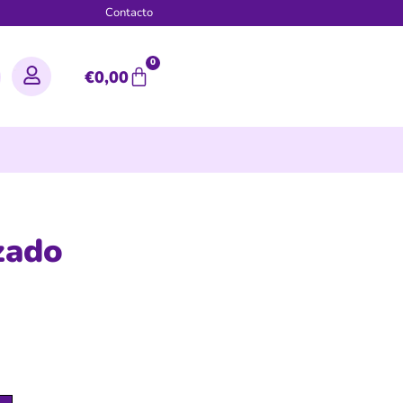
g
Contacto
0
€
0,00
zado