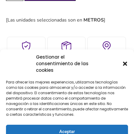
[Las unidades seleccionadas son en
METROS
]
Gestionar el
COMPRA
ENVÍO 24-48H
TIENDA FÍSICA
consentimiento de las
SEGURA
cookies
Para ofrecer las mejores experiencias, utilizamos tecnologías
como las cookies para almacenar y/o acceder a la información
Descripción
Información adicional
del dispositivo. El consentimiento de estas tecnologías nos
permitirá procesar datos como el comportamiento de
navegación o las identificaciones únicas en este sitio. No
Descripción
consentir o retirar el consentimiento, puede afectar negativamente
a ciertas características y funciones.
Fleco macramé cordón metalizado, especial semana
santa
Aceptar