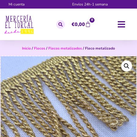
Mi cuenta
Envíos 24h-1 semana
0
€
0,00
Inicio
/
Flecos
/
Flecos metalizados
/ Fleco metalizado