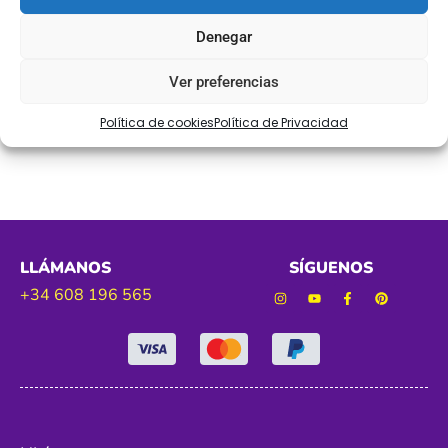
Ref. 5884
Denegar
Color dorado
Ver preferencias
Tamaño.de 8cm de largo aprox
Política de cookies
Política de Privacidad
LLÁMANOS
SÍGUENOS
+34 608 196 565