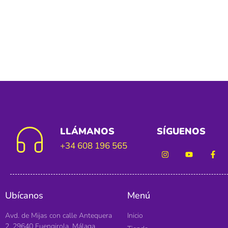
LLÁMANOS
SÍGUENOS
+34 608 196 565
Ubícanos
Menú
Avd. de Mijas con calle Antequera
Inicio
2. 29640 Fuengirola, Málaga