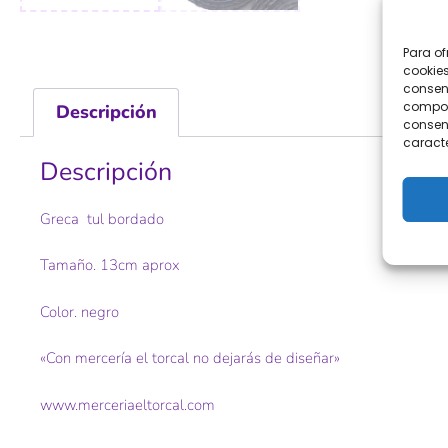
Para of
cookies
consent
comport
Descripción
consent
caracte
Descripción
Greca tul bordado
Tamaño. 13cm aprox
Color. negro
«Con mercería el torcal no dejarás de diseñar»
www.merceriaeltorcal.com