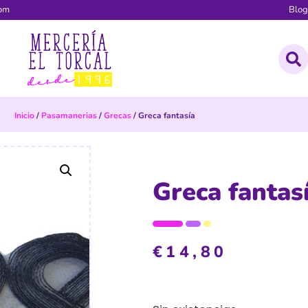
com
Blo
Inicio
/
Pasamanerias
/
Grecas
/ Greca fantasía
Greca fantas
€
14,80