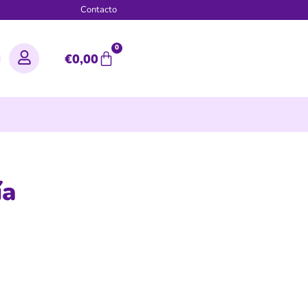
g
Contacto
0
€
0,00
ía