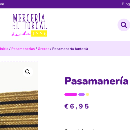
com
Blo
Inicio
/
Pasamanerias
/
Grecas
/ Pasamanería fantasía
Pasamanería 
€
6,95