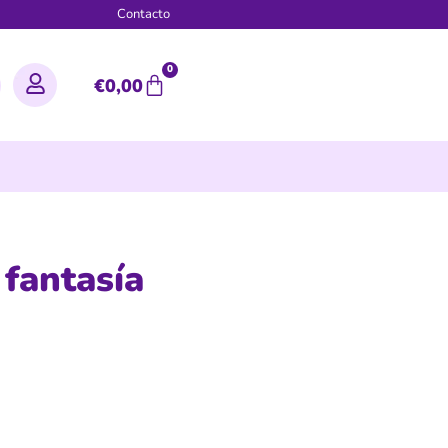
g
Contacto
0
€
0,00
fantasía