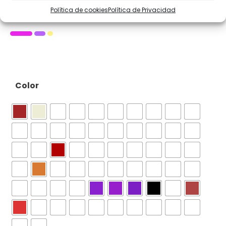
Katia – Fama
Política de cookies
Política de Privacidad
Color