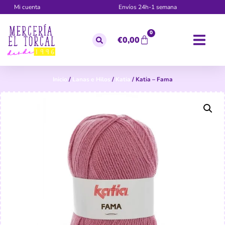
Mi cuenta
Envíos 24h-1 semana
0
€
0,00
Inicio
/
Lanas e Hilos
/
Katia
/ Katia – Fama