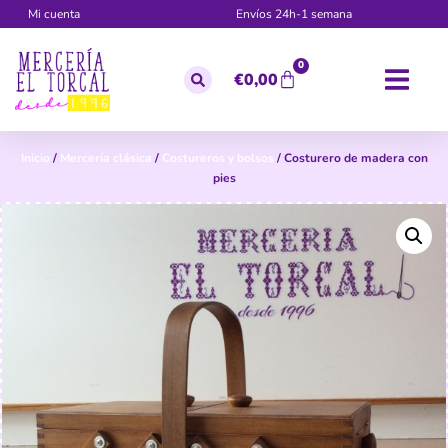
Mi cuenta
Envíos 24h-1 semana
0
€
0,00
Inicio
/
Mercería clásica
/
Costureros y bolsos
/ Costurero de madera con
pies