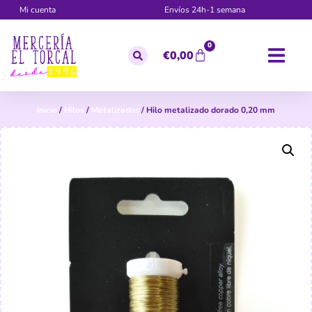
Mi cuenta
Envíos 24h-1 semana
0
€
0,00
Inicio
/
Hilos
/
Metalizados
/ Hilo metalizado dorado 0,20 mm