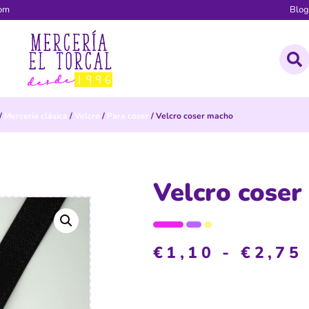
com
Blo
/
Mercería clásica
/
Velcro
/
Para coser
/ Velcro coser macho
Velcro coser
€
1,10
-
€
2,75