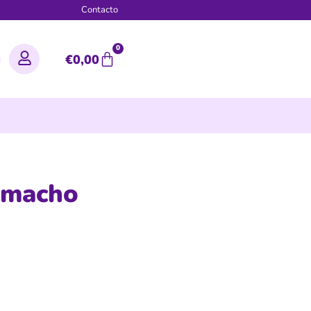
g
Contacto
0
€
0,00
 macho