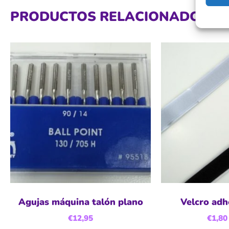
PRODUCTOS RELACIONADOS
Agujas máquina talón plano
Velcro adh
€
12,95
€
1,80