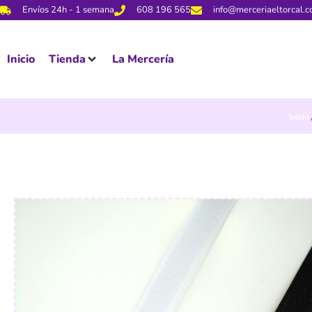
Envíos 24h - 1 semana
608 196 565
info@merceriaeltorcal.
Inicio
Tienda
La Mercería
Inicio