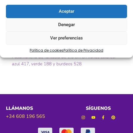
Descripción
Aceptar
Ref. 7362
Denegar
Color. azul 417 – verde 188 – burdeos 528
Ver preferencias
Ancho. 1,5 cm
Política de cookies
Política de Privacidad
Pasamanería de fantasía de 1.5 cm en varios colores:
azul 417, verde 188 y burdeos 528
LLÁMANOS
SÍGUENOS
+34 608 196 565