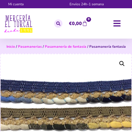
Mi cuenta
Envíos 24h-1 semana
0
€
0,00
Inicio
/
Pasamanerias
/
Pasamanería de fantasía
/ Pasamanería fantasía