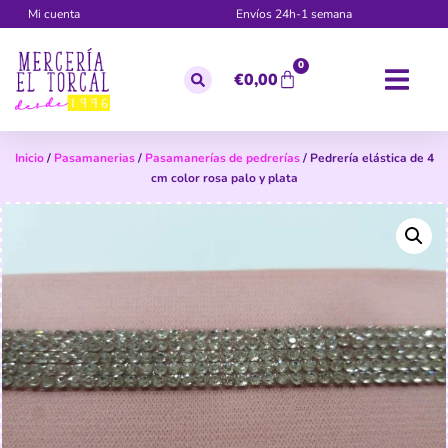
Mi cuenta
Envíos 24h-1 semana
0
€
0,00
Inicio
/
Pasamanerias
/
Pasamanerías de pedrerías
/ Pedrería elástica de 4
cm color rosa palo y plata