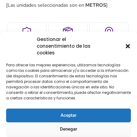
[Las unidades seleccionadas son en
METROS
]
Gestionar el
COMPRA
ENVÍO 24-48H
TIENDA FÍSICA
consentimiento de las
SEGURA
cookies
Para ofrecer las mejores experiencias, utilizamos tecnologías
como las cookies para almacenar y/o acceder a la información
Descripción
del dispositivo. El consentimiento de estas tecnologías nos
permitirá procesar datos como el comportamiento de
navegación o las identificaciones únicas en este sitio. No
Descripción
consentir o retirar el consentimiento, puede afectar negativamente
a ciertas características y funciones.
Pedrería elástica de 4 cm de anchura de color
Aceptar
#con mercería el torcal no dejarás de diseñar
Denegar
www.merceriaeltorcal.com