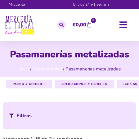
Mi cuenta
Envíos 24h-1 semana
0
€
0,00
Pasamanerías metalizadas
Inicio
/
Pasamanerias
/ Pasamanerías metalizadas
PUNTO Y CROCHET
APLICACIONES Y PARCHES
BORLAS
Filtros