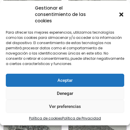
Gestionar el
consentimiento de las
cookies
Para ofrecer las mejores experiencias, utilizamos tecnologías
como las cookies para almacenar y/o acceder a la información
del dispositivo. El consentimiento de estas tecnologías nos
permitirá procesar datos como el comportamiento de
Cintas red metalizada
Entredós de bolillo
navegación o las identificaciones únicas en este sitio. No
consentir o retirar el consentimiento, puede afectar negativamente
€
2,20
-
€
3,30
€
4,40
a ciertas características y funciones.
Seleccionar
Añadir al carrito
Aceptar
opciones
Denegar
Ver preferencias
Política de cookies
Política de Privacidad