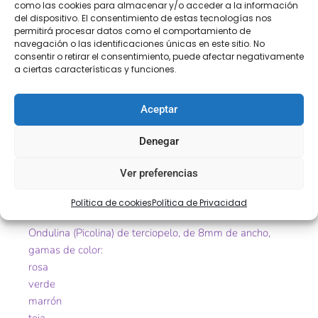
como las cookies para almacenar y/o acceder a la información
del dispositivo. El consentimiento de estas tecnologías nos
permitirá procesar datos como el comportamiento de
navegación o las identificaciones únicas en este sitio. No
consentir o retirar el consentimiento, puede afectar negativamente
a ciertas características y funciones.
COMPRA
ENVÍO 24-48H
TIENDA FÍSICA
SEGURA
Aceptar
Denegar
Descripción
Información adicional
Ver preferencias
Descripción
Política de cookies
Política de Privacidad
Ondulina (Picolina) de terciopelo, de 8mm de ancho,
gamas de color:
rosa
verde
marrón
teja