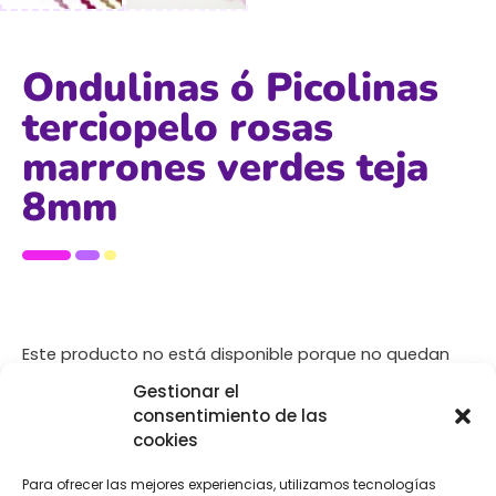
Ondulinas ó Picolinas
terciopelo rosas
marrones verdes teja
8mm
Este producto no está disponible porque no quedan
existencias.
Gestionar el
consentimiento de las
cookies
Para ofrecer las mejores experiencias, utilizamos tecnologías
[Las unidades seleccionadas son en
METROS
]