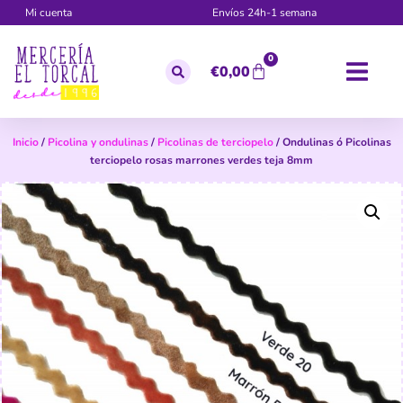
Mi cuenta
Envíos 24h-1 semana
0
€
0,00
Inicio
/
Picolina y ondulinas
/
Picolinas de terciopelo
/ Ondulinas ó Picolinas
terciopelo rosas marrones verdes teja 8mm