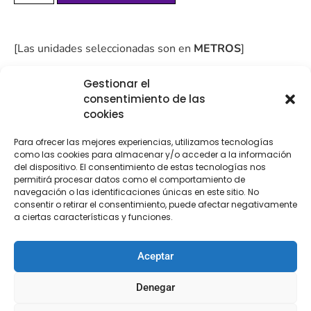
[Las unidades seleccionadas son en
METROS
]
Gestionar el
consentimiento de las
cookies
COMPRA
ENVÍO 24-48H
TIENDA FÍSICA
Para ofrecer las mejores experiencias, utilizamos tecnologías
SEGURA
como las cookies para almacenar y/o acceder a la información
del dispositivo. El consentimiento de estas tecnologías nos
permitirá procesar datos como el comportamiento de
navegación o las identificaciones únicas en este sitio. No
consentir o retirar el consentimiento, puede afectar negativamente
Descripción
a ciertas características y funciones.
Descripción
Aceptar
Pelo animal print 12 cm estampado de guepardo o
Denegar
dálmata