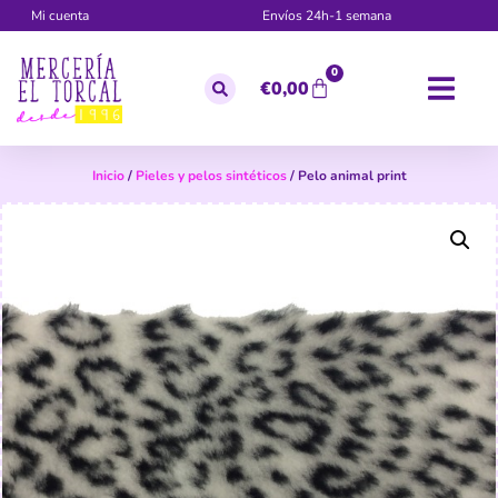
Mi cuenta
Envíos 24h-1 semana
0
€
0,00
Inicio
/
Pieles y pelos sintéticos
/ Pelo animal print