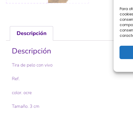
Para of
cookies
consent
comport
consent
Descripción
caracte
Descripción
Tira de pelo con vivo
Ref.
color. ocre
Tamaño. 3 cm