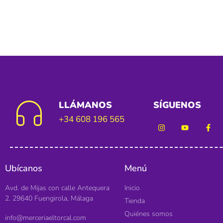
LLÁMANOS
SÍGUENOS
+34 608 196 565
Ubícanos
Menú
Avd. de Mijas con calle Antequera
Inicio
2. 29640 Fuengirola, Málaga
Tienda
Quiénes somos
info@merceriaeltorcal.com