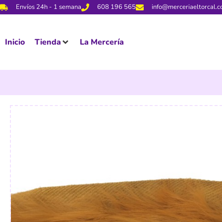
Envíos 24h - 1 semana
608 196 565
info@merceriaeltorcal.
Inicio
Tienda
La Mercería