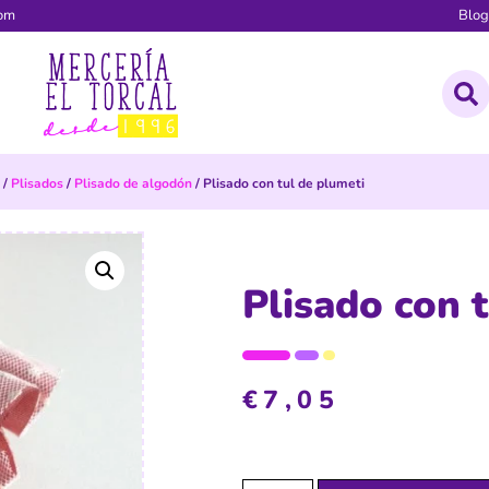
com
Blo
/
Plisados
/
Plisado de algodón
/ Plisado con tul de plumeti
Plisado con 
€
7,05