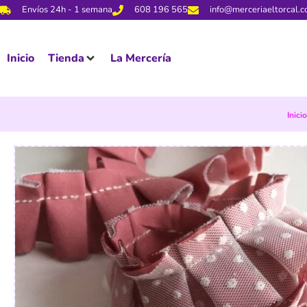
Envíos 24h - 1 semana
608 196 565
info@merceriaeltorcal.
Inicio
Tienda
La Mercería
Inicio