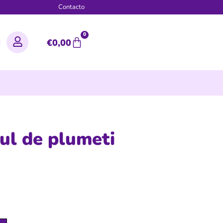
g
Contacto
0
€
0,00
tul de plumeti