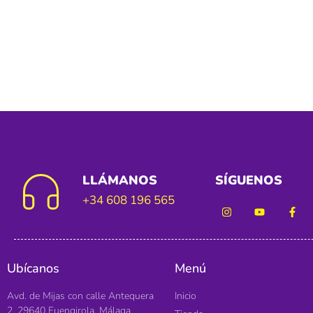
LLÁMANOS
SÍGUENOS
+34 608 196 565
Ubícanos
Menú
Avd. de Mijas con calle Antequera
Inicio
2. 29640 Fuengirola, Málaga