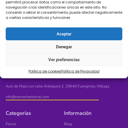
permitirá procesar datos como el comportamiento de
navegación o las identificaciones únicas en este sitio. No
consentir o retirar el consentimiento, puede afectar negativamente
a ciertas características y funciones.
LLÁMANOS
SÍGUENOS
+34 608 196 565
Aceptar
Denegar
Ver preferencias
Política de cookies
Política de Privacidad
Ubícanos
Avd. de Mijas con calle Antequera 2. 29640 Fuengirola, Málaga
info@merceriaeltorcal.com
Categorías
Información
Flecos
Blog