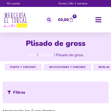
Mi cuenta
Envíos 24h-1 semana
0
€
0,00
Plisado de gross
Inicio
/
Plisados
/ Plisado de gross
PUNTO Y CROCHET
APLICACIONES Y PARCHES
BORLAS
Filtros