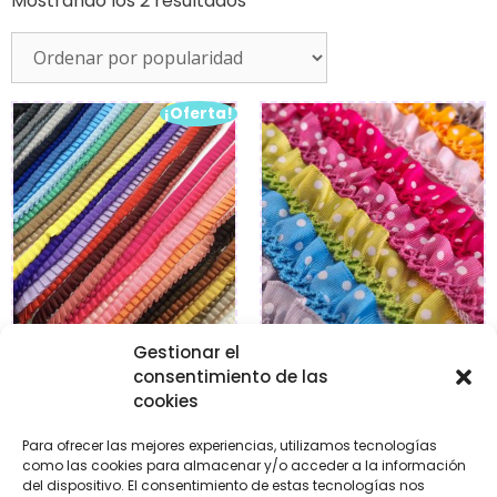
Mostrando los 2 resultados
¡Oferta!
Gestionar el
Plisados de gross
Plisado lunares
consentimiento de las
cookies
€
1,95
€
3,95
€
2,95
Para ofrecer las mejores experiencias, utilizamos tecnologías
como las cookies para almacenar y/o acceder a la información
Seleccionar
Seleccionar
del dispositivo. El consentimiento de estas tecnologías nos
opciones
opciones