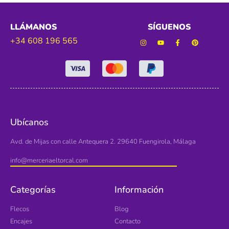
LLÁMANOS
SÍGUENOS
+34 608 196 565
Ubícanos
Avd. de Mijas con calle Antequera 2. 29640 Fuengirola, Málaga
info@merceriaeltorcal.com
Categorías
Información
Flecos
Blog
Encajes
Contacto