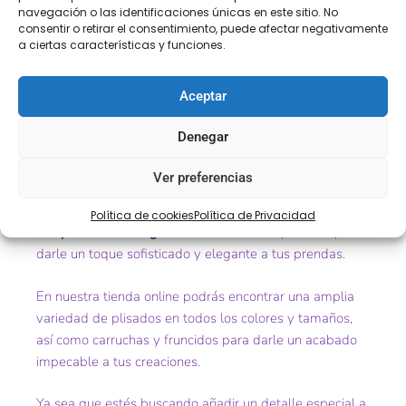
navegación o las identificaciones únicas en este sitio. No
Plisado de organza negro, blanco y crudo
consentir o retirar el consentimiento, puede afectar negativamente
a ciertas características y funciones.
Ref. 7901-80
Aceptar
Tamaño. 80 y 100 mm
Denegar
Color. Negro, blanco y crudo
Ver preferencias
Política de cookies
Política de Privacidad
Los
plisados de organza
son la elección perfecta para
darle un toque sofisticado y elegante a tus prendas.
En nuestra tienda online podrás encontrar una amplia
variedad de plisados en todos los colores y tamaños,
así como carruchas y fruncidos para darle un acabado
impecable a tus creaciones.
Ya sea que estés buscando añadir un detalle especial a