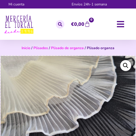
Mi cuenta
Envíos 24h-1 semana
0
€
0,00
Inicio
/
Plisados
/
Plisado de organza
/ Plisado organza