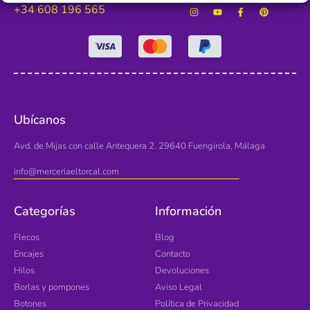
+34 608 196 565
Ubícanos
Avd. de Mijas con calle Antequera 2. 29640 Fuengirola, Málaga
info@merceriaeltorcal.com
Categorías
Información
Flecos
Blog
Encajes
Contacto
Hilos
Devoluciones
Borlas y pompones
Aviso Legal
Botones
Política de Privacidad