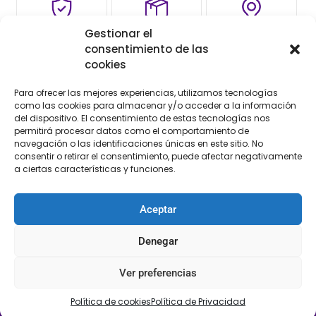
Gestionar el
COMPRA
ENVÍO 24-48H
TIENDA FÍSICA
consentimiento de las
SEGURA
cookies
Para ofrecer las mejores experiencias, utilizamos tecnologías
como las cookies para almacenar y/o acceder a la información
Descripción
del dispositivo. El consentimiento de estas tecnologías nos
permitirá procesar datos como el comportamiento de
navegación o las identificaciones únicas en este sitio. No
Descripción
consentir o retirar el consentimiento, puede afectar negativamente
a ciertas características y funciones.
Plisado carrucho doble de raso de 1cm de anchura de
color rojo
Aceptar
Denegar
Ver preferencias
Política de cookies
Política de Privacidad
LLÁMANOS
SÍGUENOS