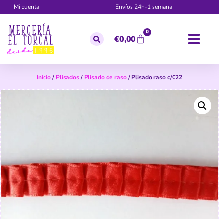
Mi cuenta
Envíos 24h-1 semana
0
€
0,00
Inicio
/
Plisados
/
Plisado de raso
/ Plisado raso c/022