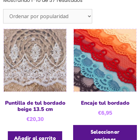
Mostrando 1–16 de 37 resultados
Puntilla de tul bordado
Encaje tul bordado
beige 13.5 cm
€
6,95
€
20,30
Seleccionar
Añadir al carrito
opciones