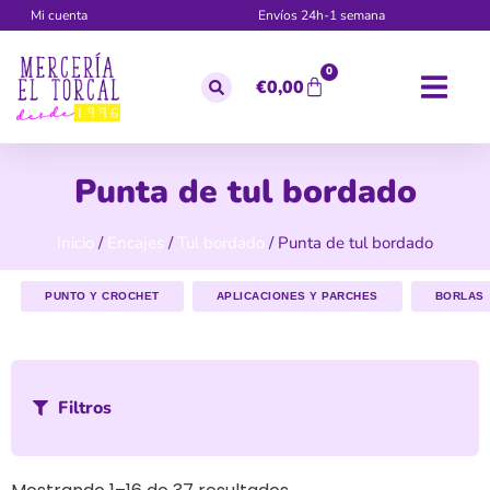
Mi cuenta
Envíos 24h-1 semana
0
€
0,00
Punta de tul bordado
Inicio
/
Encajes
/
Tul bordado
/ Punta de tul bordado
PUNTO Y CROCHET
APLICACIONES Y PARCHES
BORLAS
Filtros