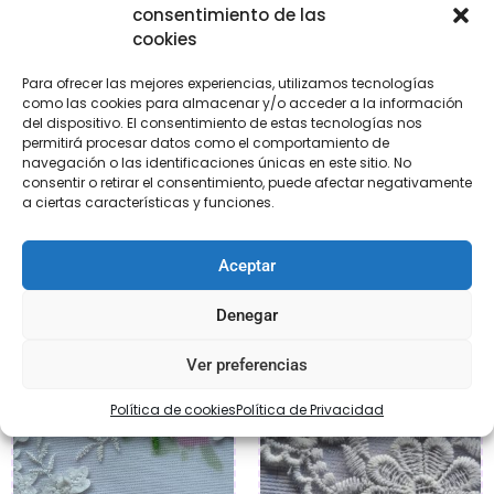
consentimiento de las
cookies
Para ofrecer las mejores experiencias, utilizamos tecnologías
como las cookies para almacenar y/o acceder a la información
del dispositivo. El consentimiento de estas tecnologías nos
permitirá procesar datos como el comportamiento de
Encaje tul bordado
Punta tul bordado
navegación o las identificaciones únicas en este sitio. No
€
30,95
€
10,95
consentir o retirar el consentimiento, puede afectar negativamente
a ciertas características y funciones.
Añadir al carrito
Añadir al carrito
Aceptar
Denegar
Ver preferencias
Política de cookies
Política de Privacidad