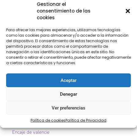
Añadir al carrito
Gestionar el
consentimiento de las
cookies
[Las unidades seleccionadas son en
METROS
]
Para ofrecer las mejores experiencias, utilizamos tecnologías
como las cookies para almacenar y/o acceder a la información
del dispositivo. El consentimiento de estas tecnologías nos
permitirá procesar datos como el comportamiento de
navegación o las identificaciones únicas en este sitio. No
consentir o retirar el consentimiento, puede afectar negativamente
a ciertas características y funciones.
COMPRA
ENVÍO 24-48H
TIENDA FÍSICA
SEGURA
Aceptar
Denegar
Descripción
Información adicional
Ver preferencias
Descripción
Política de cookies
Política de Privacidad
Encaje de valencie