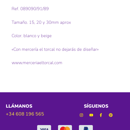
Ref. 089090/91/89
Tamaño. 15, 20 y 30mm aprox
Color. blanco y beige
«Con mercería el torcal no dejarás de diseñar»
www.merceriaeltorcal.com
LLÁMANOS
SÍGUENOS
+34 608 196 565