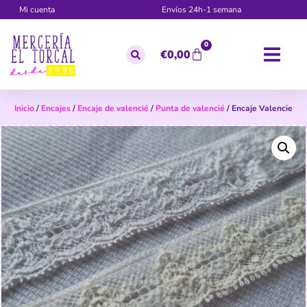
Mi cuenta
Envíos 24h-1 semana
0
€
0,00
Inicio
/
Encajes
/
Encaje de valencié
/
Punta de valencié
/ Encaje Valencie