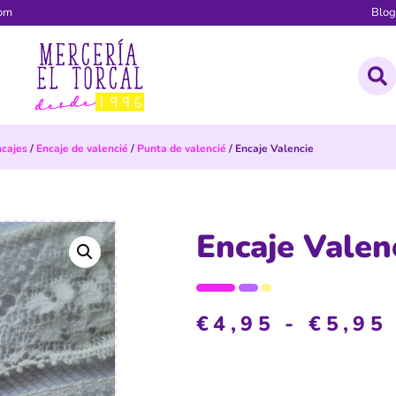
com
Blo
ncajes
/
Encaje de valencié
/
Punta de valencié
/ Encaje Valencie
Encaje Valen
€
4,95
-
€
5,95