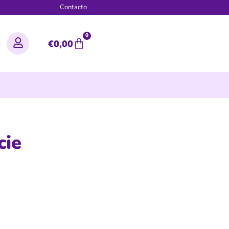
g
Contacto
0
€
0,00
cie