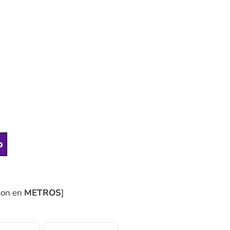
o
son en
METROS
]