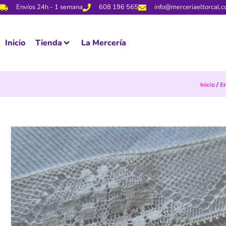
Envíos 24h - 1 semana
608 196 565
info@merceriaeltorcal.
Inicio
Tienda
La Mercería
Inicio
/
E