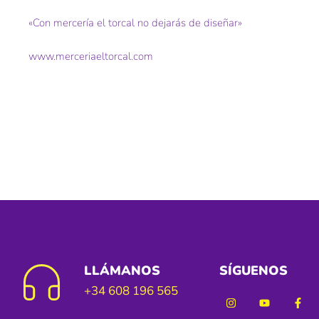
«Con mercería el torcal no dejarás de diseñar»
www.merceriaeltorcal.com
LLÁMANOS
SÍGUENOS
+34 608 196 565