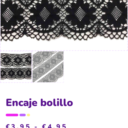
Encaje bolillo
€
3,95
-
€
4,95