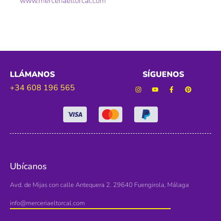
www.merceriaeltorcal.com
LLÁMANOS
SÍGUENOS
+34 608 196 565
Ubícanos
Avd. de Mijas con calle Antequera 2. 29640 Fuengirola, Málaga
info@merceriaeltorcal.com