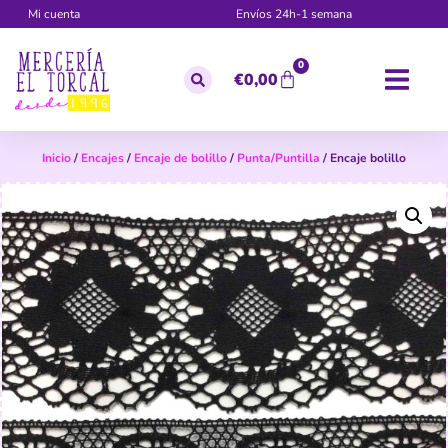
Mi cuenta
Envíos 24h-1 semana
0
€
0,00
Inicio
/
Encajes
/
Encaje de bolillo
/
Punta/Puntilla
/ Encaje bolillo