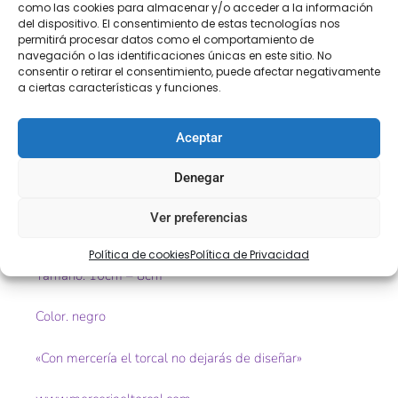
COMPRA
ENVÍO 24-48H
TIENDA FÍSICA
como las cookies para almacenar y/o acceder a la información
del dispositivo. El consentimiento de estas tecnologías nos
SEGURA
permitirá procesar datos como el comportamiento de
navegación o las identificaciones únicas en este sitio. No
consentir o retirar el consentimiento, puede afectar negativamente
a ciertas características y funciones.
Descripción
Información adicional
Aceptar
Descripción
Denegar
Bolillos no mercerizados
Ver preferencias
Ref. 9411
Política de cookies
Política de Privacidad
Tamaño. 10cm – 8cm
Color. negro
«Con mercería el torcal no dejarás de diseñar»