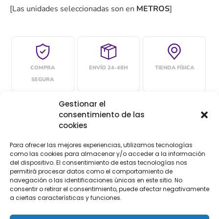
[Las unidades seleccionadas son en
METROS
]
COMPRA
ENVÍO 24-48H
TIENDA FÍSICA
SEGURA
Gestionar el
consentimiento de las
Descripción
cookies
Para ofrecer las mejores experiencias, utilizamos tecnologías
Descripción
como las cookies para almacenar y/o acceder a la información
del dispositivo. El consentimiento de estas tecnologías nos
permitirá procesar datos como el comportamiento de
Encaje de bolillos de símbolos religiosos (cruz y cáliz)
navegación o las identificaciones únicas en este sitio. No
semana santa, iglesia
consentir o retirar el consentimiento, puede afectar negativamente
a ciertas características y funciones.
Ref.814500