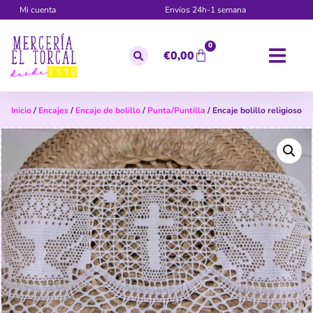
Mi cuenta
Envíos 24h-1 semana
0
€
0,00
Inicio
/
Encajes
/
Encaje de bolillo
/
Punta/Puntilla
/ Encaje bolillo religioso