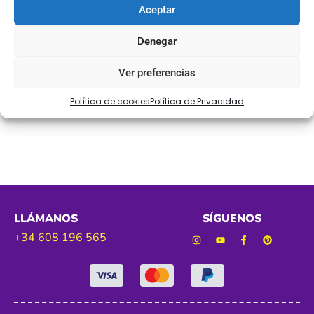
Aceptar
Tamaño. 150mm aprox
Denegar
Color. blanco
Ver preferencias
«Con mercería el torcal no dejarás de diseñar»
Política de cookies
Política de Privacidad
www.merceriaeltorcal.com
LLÁMANOS
SÍGUENOS
+34 608 196 565