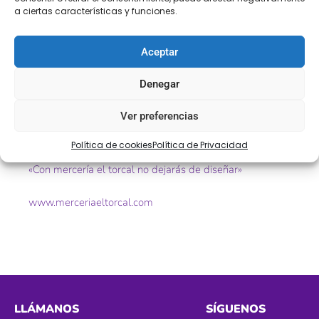
Descripción
a ciertas características y funciones.
Puntillas de bolillo
Aceptar
Ref. 7675
Denegar
Tamaño. 45mm aprox
Ver preferencias
Color. lila, rosa rosita, azul azulón, amarillo
Política de cookies
Política de Privacidad
«Con mercería el torcal no dejarás de diseñar»
www.merceriaeltorcal.com
LLÁMANOS
SÍGUENOS