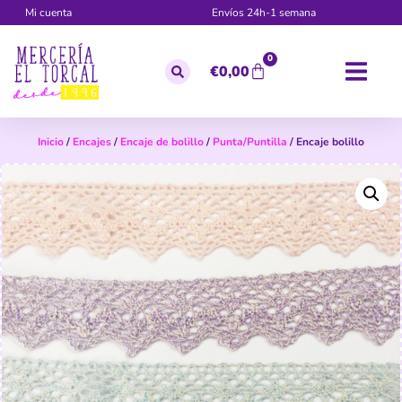
Mi cuenta
Envíos 24h-1 semana
0
€
0,00
Inicio
/
Encajes
/
Encaje de bolillo
/
Punta/Puntilla
/ Encaje bolillo