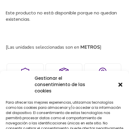
Este producto no está disponible porque no quedan
existencias.
[Las unidades seleccionadas son en
METROS
]
Gestionar el
COMPRA
ENVÍO 24-48H
TIENDA FÍSICA
consentimiento de las
SEGURA
cookies
Para ofrecer las mejores experiencias, utilizamos tecnologías
como las cookies para almacenar y/o acceder a la información
del dispositivo. El consentimiento de estas tecnologías nos
Descripción
Información adicional
permitirá procesar datos como el comportamiento de
navegación o las identificaciones únicas en este sitio. No
consentir o retirar el consentimiento, puede afectar negativamente