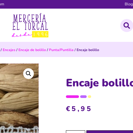
com
Blo
/
Encajes
/
Encaje de bolillo
/
Punta/Puntilla
/ Encaje bolillo
Encaje bolill
€
5,95