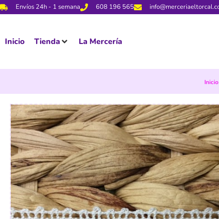
Envíos 24h - 1 semana
608 196 565
info@merceriaeltorcal.
Inicio
Tienda
La Mercería
Inicio