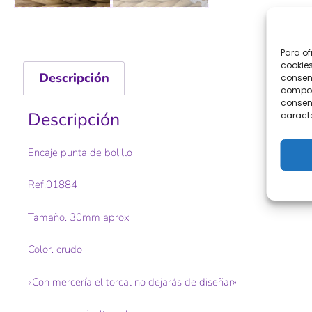
Para of
cookies
Descripción
consent
comport
consent
Descripción
caracte
Encaje punta de bolillo
Ref.01884
Tamaño. 30mm aprox
Color. crudo
«Con mercería el torcal no dejarás de diseñar»