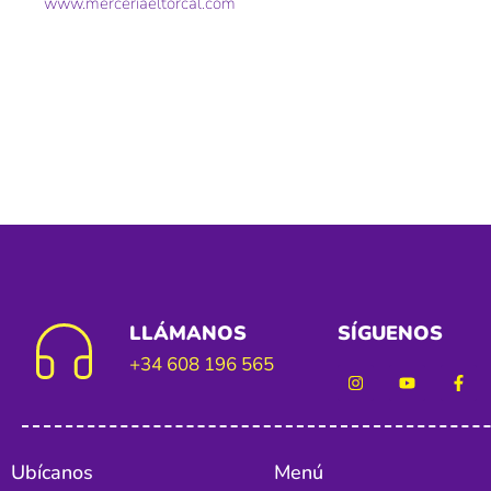
www.merceriaeltorcal.com
LLÁMANOS
SÍGUENOS
+34 608 196 565
Ubícanos
Menú