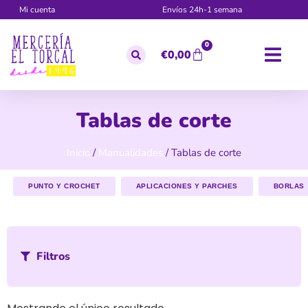
Mi cuenta
Envíos 24h-1 semana
0
€
0,00
Tablas de corte
Inicio
/
Manualidades
/ Tablas de corte
PUNTO Y CROCHET
APLICACIONES Y PARCHES
BORLAS
Filtros