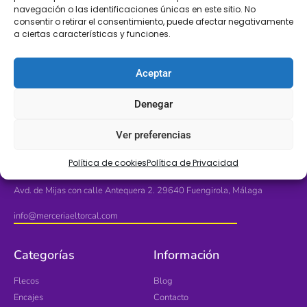
navegación o las identificaciones únicas en este sitio. No
consentir o retirar el consentimiento, puede afectar negativamente
a ciertas características y funciones.
LLÁMANOS
SÍGUENOS
+34 608 196 565
Aceptar
Denegar
Ver preferencias
Ubícanos
Política de cookies
Política de Privacidad
Avd. de Mijas con calle Antequera 2. 29640 Fuengirola, Málaga
info@merceriaeltorcal.com
Categorías
Información
Flecos
Blog
Encajes
Contacto