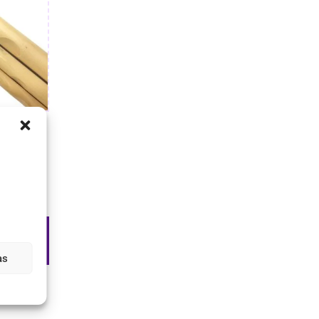
era de
hillo /
,95
ar
s
as