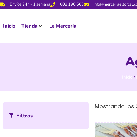
Envíos 24h - 1 semana
608 196 565
info@merceriaeltorcal.
Inicio
Tienda
La Mercería
A
Inicio
/
Mostrando los 
Filtros