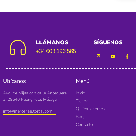
LLÁMANOS
SÍGUENOS
+34 608 196 565
Ubícanos
Menú
Avd. de Mijas con calle Antequera
Inicio
2. 29640 Fuengirola, Málaga
Tienda
Quiénes somos
info@merceriaeltorcal.com
Blog
Contacto