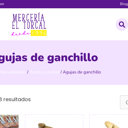
com
Blo
gujas de ganchillo
Manualidades
/
Punto y crochet
/ Agujas de ganchillo
3 resultados