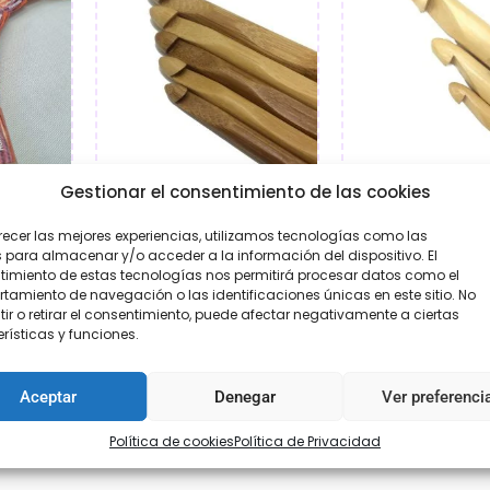
Gestionar el consentimiento de las cookies
chet /
Agujas de bambú de
Agujas de mad
o
crochet / ganchillo
cerezo de ganc
recer las mejores experiencias, utilizamos tecnologías como las
crochet
 para almacenar y/o acceder a la información del dispositivo. El
95
€
3,00
-
€
5,75
imiento de estas tecnologías nos permitirá procesar datos como el
€
6,95
-
€
8
amiento de navegación o las identificaciones únicas en este sitio. No
ir o retirar el consentimiento, puede afectar negativamente a ciertas
ar
Seleccionar
rísticas y funciones.
Seleccion
opciones
opcione
Aceptar
Denegar
Ver preferenci
Política de cookies
Política de Privacidad