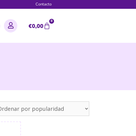
g
Contacto
0
€
0,00