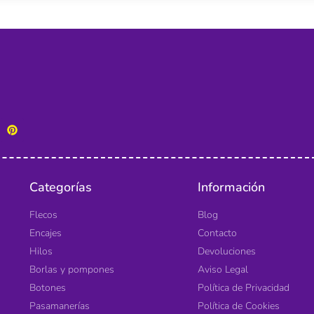
Categorías
Información
Flecos
Blog
Encajes
Contacto
Hilos
Devoluciones
Borlas y pompones
Aviso Legal
Botones
Política de Privacidad
Pasamanerías
Política de Cookies