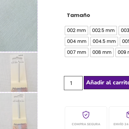
Tamaño
002 mm
002.5 mm
00
004 mm
004.5 mm
00
007 mm
008 mm
009
Añadir al carrit
COMPRA SEGURA
ENVÍO 2