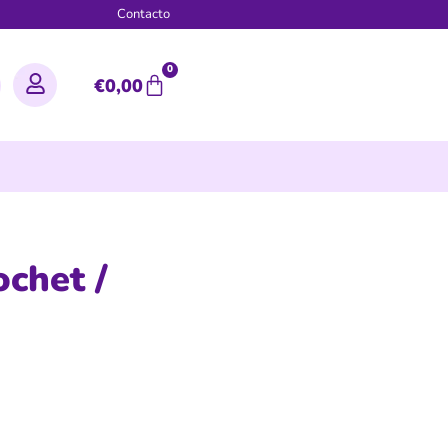
g
Contacto
0
€
0,00
ochet /