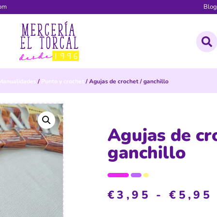
com
Blo
Manualidades
/
Punto y crochet
/ Agujas de crochet / ganchillo
Agujas de cr
ganchillo
€
3,95
-
€
5,95