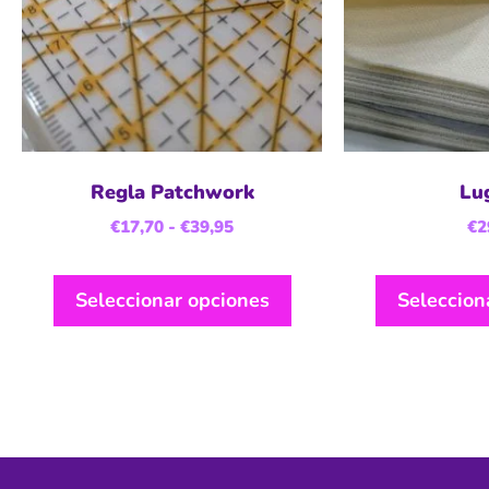
Regla Patchwork
Lu
€
17,70
-
€
39,95
€
2
Seleccionar opciones
Seleccion