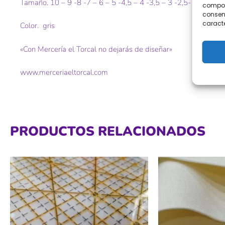
Tamaño. 10 – 9 -8 -7 – 6 – 5 -4,5 – 4 -3,5 – 3 -2,5- 2
comport
consent
caracte
Color. gris
«Con Mercería el Torcal no dejarás de diseñar»
www.merceriaeltorcal.com
PRODUCTOS RELACIONADOS