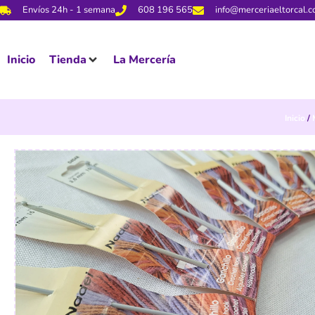
Envíos 24h - 1 semana
608 196 565
info@merceriaeltorcal.
Inicio
Tienda
La Mercería
Inicio
/