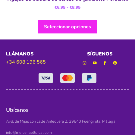
€
6,95
-
€
8,95
Seleccionar opciones
LLÁMANOS
SÍGUENOS
+34 608 196 565
Ubícanos
Avd. de Mijas con calle Antequera 2. 29640 Fuengirola, Málaga
info@merceriaeltorcal.com