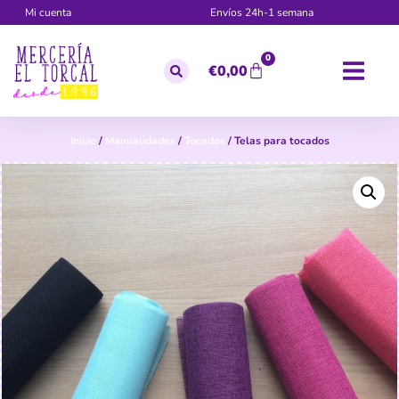
Mi cuenta
Envíos 24h-1 semana
0
€
0,00
Inicio
/
Manualidades
/
Tocados
/ Telas para tocados