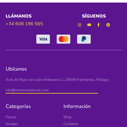
LLÁMANOS
SÍGUENOS
+34 608 196 565
Ubícanos
Avd. de Mijas con calle Antequera 2. 29640 Fuengirola, Málaga
info@merceriaeltorcal.com
Categorías
Información
Flecos
Blog
Encajes
Contacto