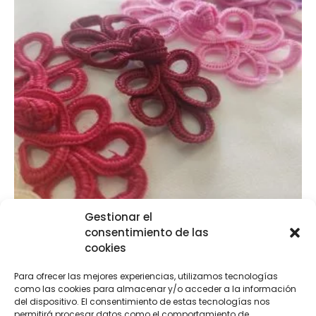
Gestionar el
consentimiento de las
Alamar
cookies
€
2,80
-
€
3,95
Para ofrecer las mejores experiencias, utilizamos tecnologías
como las cookies para almacenar y/o acceder a la información
Seleccionar opciones
del dispositivo. El consentimiento de estas tecnologías nos
permitirá procesar datos como el comportamiento de