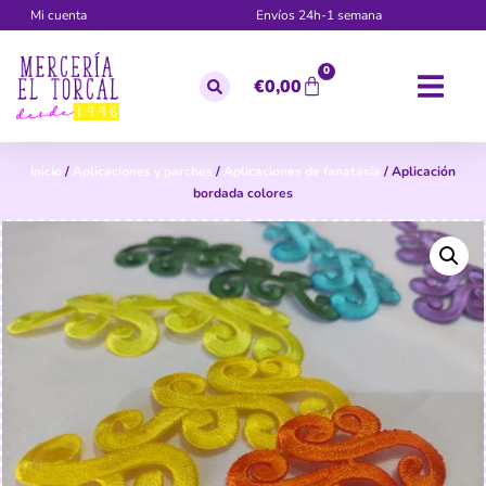
Mi cuenta
Envíos 24h-1 semana
0
€
0,00
Inicio
/
Aplicaciones y parches
/
Aplicaciones de fanatasía
/ Aplicación
bordada colores