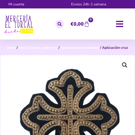
Mi cuenta
Envíos 24h-1 semana
0
€
0,00
Inicio
/
Aplicaciones y parches
/
Aplicaciones bordadas
/ Aplicación cruz