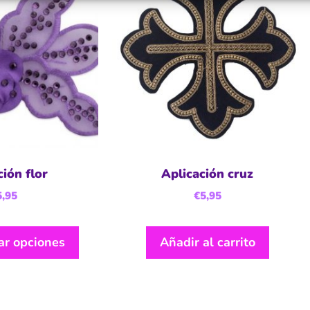
ción flor
Aplicación cruz
5,95
€
5,95
ar opciones
Añadir al carrito