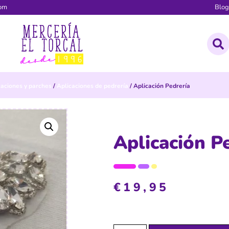
com
Blo
caciones y parches
/
Aplicaciones de pedrería
/ Aplicación Pedrería
Aplicación P
€
19,95