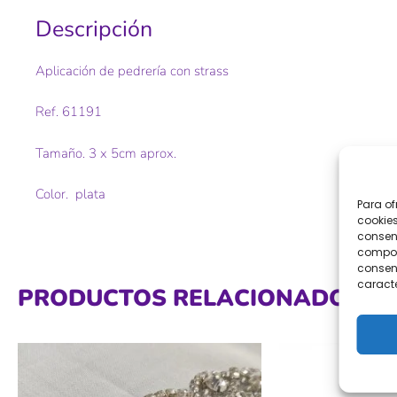
Descripción
Aplicación de pedrería con strass
Ref. 61191
Tamaño. 3 x 5cm aprox.
Color. plata
Para of
cookies
consent
comport
consent
caracte
PRODUCTOS RELACIONADOS