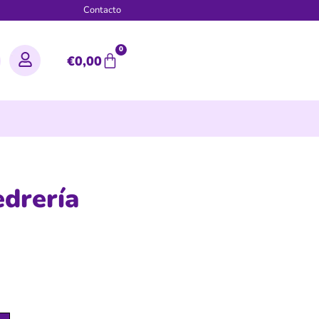
g
Contacto
0
€
0,00
edrería