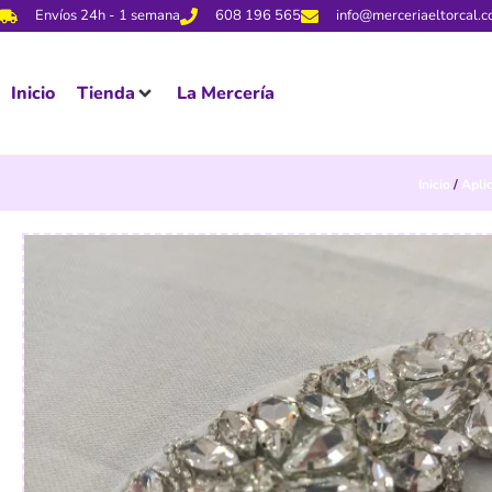
Envíos 24h - 1 semana
608 196 565
info@merceriaeltorcal.
Inicio
Tienda
La Mercería
Inicio
/
Apli