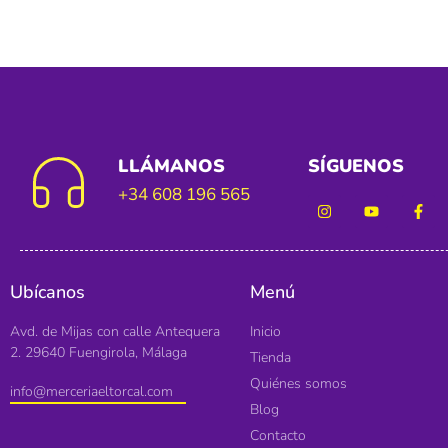
LLÁMANOS
SÍGUENOS
+34 608 196 565
Ubícanos
Menú
Avd. de Mijas con calle Antequera
Inicio
2. 29640 Fuengirola, Málaga
Tienda
Quiénes somos
info@merceriaeltorcal.com
Blog
Contacto