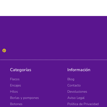
Categorías
Información
Flecos
Blog
Encajes
Contacto
Hilos
Devoluciones
Borlas y pompones
Aviso Legal
Botones
Política de Privacidad