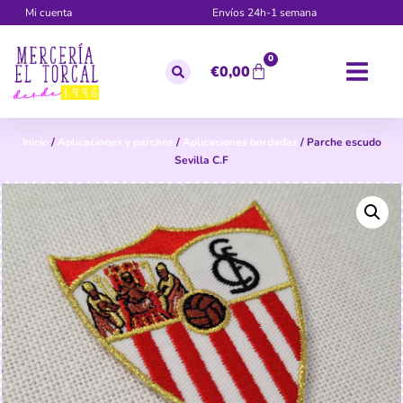
Mi cuenta
Envíos 24h-1 semana
0
€
0,00
Inicio
/
Aplicaciones y parches
/
Aplicaciones bordadas
/ Parche escudo
Sevilla C.F